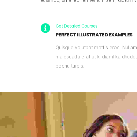
euismod, urna leo fermentum sem, dictum ve
Get Detailed Courses
PERFECT ILLUSTRATED EXAMPLES
Quisque volutpat mattis eros. Nulla
malesuada erat ut ki diaml ka dhudd
pochu turpis.