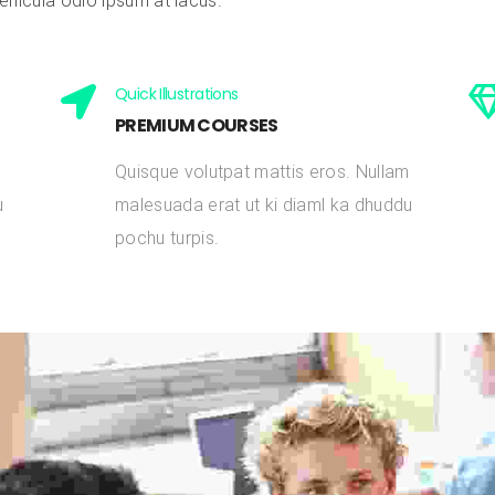
hicula odio ipsum at lacus.
Quick Illustrations
PREMIUM COURSES
m
Quisque volutpat mattis eros. Nullam
u
malesuada erat ut ki diaml ka dhuddu
pochu turpis.